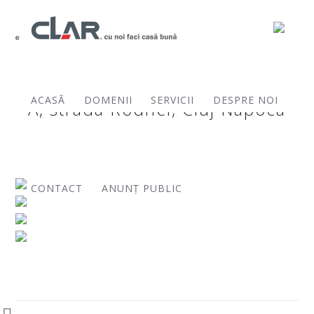
Complex CLAR RESIDENCE – Corp
ACASĂ
DOMENII
SERVICII
DESPRE NOI
A, strada Rodnei, Cluj Napoca
CONTACT
ANUNȚ PUBLIC