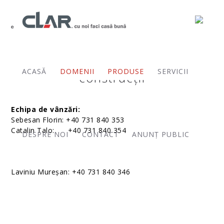
Produse materiale de
ACASĂ
DOMENII
PRODUSE
SERVICII
construcții
Echipa de vânzări:
Sebesan Florin: +40 731 840 353
Catalin Talo: +40 731 840 354
DESPRE NOI
CONTACT
ANUNȚ PUBLIC
Laviniu Mureșan: +40 731 840 346