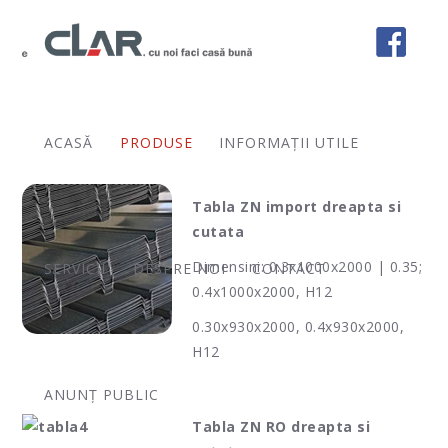
Table din oțel
ACASĂ
PRODUSE
INFORMAȚII UTILE
Tabla ZN import
dreapta si
cutata
Dimensini: 0.3x1000x2000 | 0.35;
SERVICII
DESPRE NOI
CONTACT
0.4x1000x2000, H12
0.30x930x2000, 0.4x930x2000,
H12
ANUNȚ PUBLIC
Tabla ZN RO dreapta si