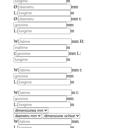
m
Ø:
mm
L:
m
Ø:
mm
t:
mm
L:
m
W:
mm
H:
m
t:
mm
L:
m
W:
mm
t:
mm
L:
m
W:
m
t:
mm
L:
m
W:
mm
L:
m