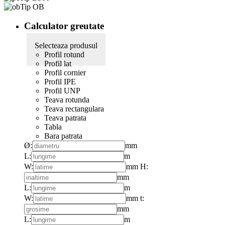
Tip OB
Calculator greutate
Selecteaza produsul
Profil rotund
Profil lat
Profil cornier
Profil IPE
Profil UNP
Teava rotunda
Teava rectangulara
Teava patrata
Tabla
Bara patrata
Ø:
mm
L:
m
W:
mm
H:
mm
L:
m
W:
mm
t:
mm
L:
m