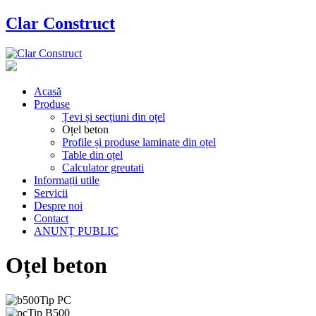
Clar Construct
Acasă
Produse
Țevi și secțiuni din oțel
Oțel beton
Profile și produse laminate din oțel
Table din oțel
Calculator greutati
Informații utile
Servicii
Despre noi
Contact
ANUNȚ PUBLIC
Oțel beton
Tip PC
Tip B500