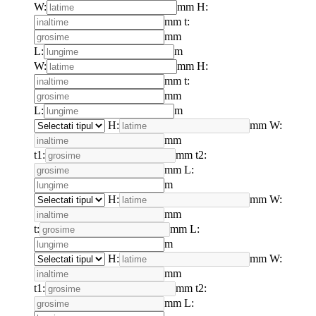
W:
mm
H:
mm
t:
mm
L:
m
W:
mm
H:
mm
t:
mm
L:
m
H:
mm
W:
mm
t1:
mm
t2:
mm
L:
m
H:
mm
W:
mm
t:
mm
L:
m
H:
mm
W:
mm
t1:
mm
t2:
mm
L: